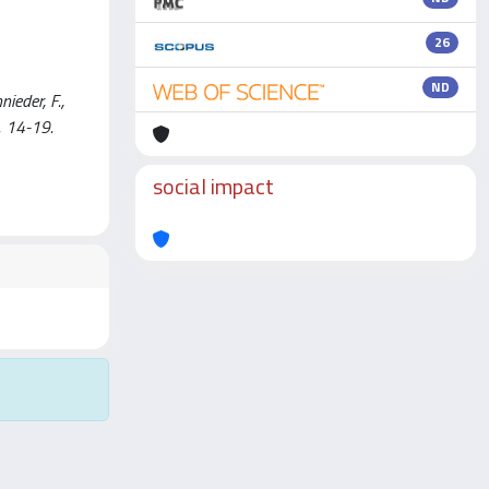
26
ND
ieder, F.,
. 14-19.
social impact