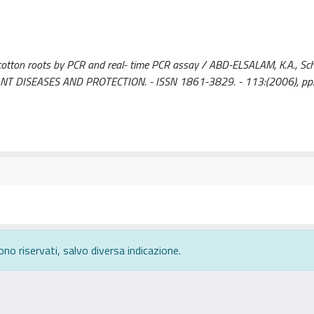
cotton roots by PCR and real- time PCR assay / ABD-ELSALAM, K.A., Schn
F PLANT DISEASES AND PROTECTION. - ISSN 1861-3829. - 113:(2006), pp
ono riservati, salvo diversa indicazione.