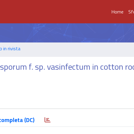
Home
Sf
o in rivista
sporum f. sp. vasinfectum in cotton ro
completa (DC)