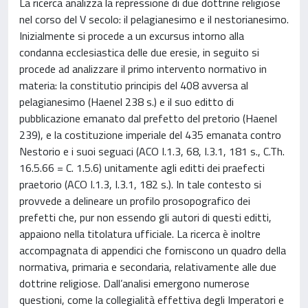
La ricerca analizza la repressione di due dottrine religiose
nel corso del V secolo: il pelagianesimo e il nestorianesimo.
Inizialmente si procede a un excursus intorno alla
condanna ecclesiastica delle due eresie, in seguito si
procede ad analizzare il primo intervento normativo in
materia: la constitutio principis del 408 avversa al
pelagianesimo (Haenel 238 s.) e il suo editto di
pubblicazione emanato dal prefetto del pretorio (Haenel
239), e la costituzione imperiale del 435 emanata contro
Nestorio e i suoi seguaci (ACO I.1.3, 68, I.3.1, 181 s., C.Th.
16.5.66 = C. 1.5.6) unitamente agli editti dei praefecti
praetorio (ACO I.1.3, I.3.1, 182 s.). In tale contesto si
provvede a delineare un profilo prosopografico dei
prefetti che, pur non essendo gli autori di questi editti,
appaiono nella titolatura ufficiale. La ricerca è inoltre
accompagnata di appendici che forniscono un quadro della
normativa, primaria e secondaria, relativamente alle due
dottrine religiose. Dall’analisi emergono numerose
questioni, come la collegialità effettiva degli Imperatori e