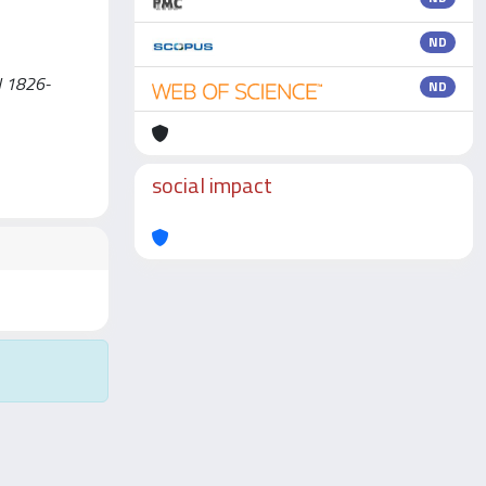
ND
SN 1826-
ND
social impact