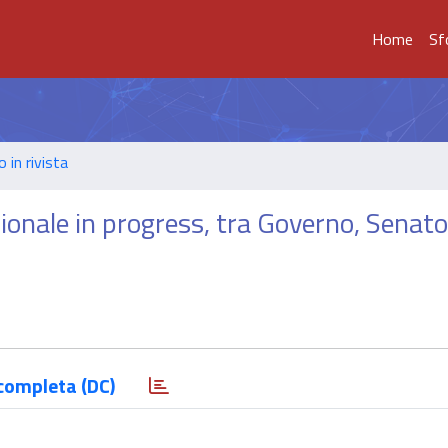
Home
Sf
o in rivista
zionale in progress, tra Governo, Senato
completa (DC)