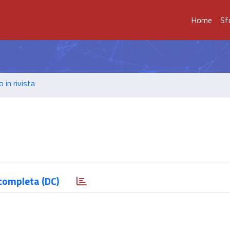
Home
Sf
o in rivista
completa (DC)