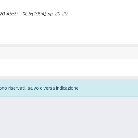
120-4559. - IX, 5:(1994), pp. 20-20.
ono riservati, salvo diversa indicazione.