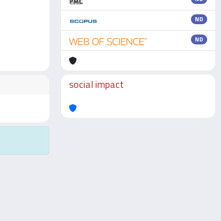
ND
ND
social impact