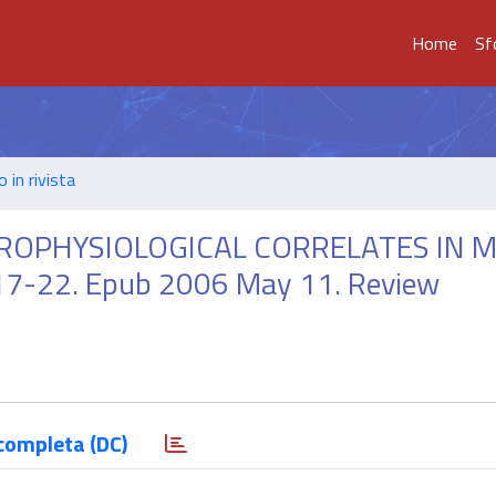
Home
Sf
o in rivista
OPHYSIOLOGICAL CORRELATES IN MS
117-22. Epub 2006 May 11. Review
completa (DC)