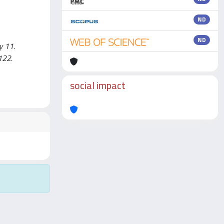
ND
ND
y 11.
122.
social impact