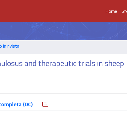
Home
Sf
o in rivista
losus and therapeutic trials in sheep
completa (DC)