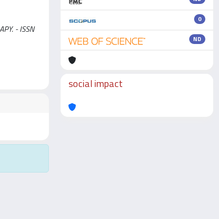
0
APY. - ISSN
ND
social impact