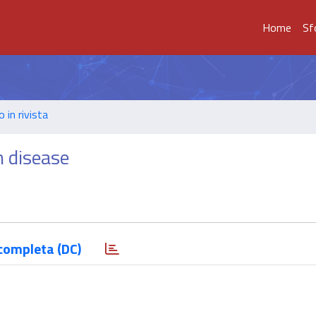
Home
Sf
o in rivista
 disease
completa (DC)