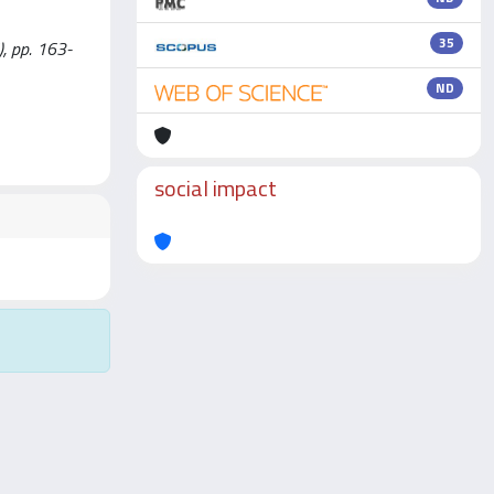
35
, pp. 163-
ND
social impact