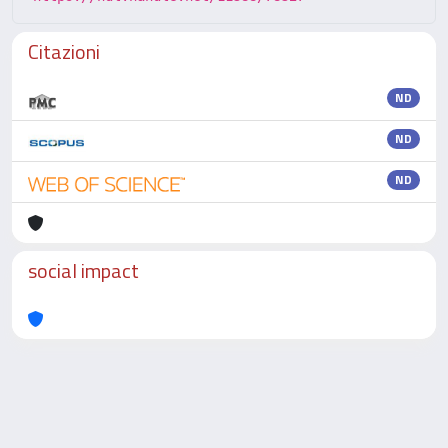
Citazioni
ND
ND
ND
social impact
Powered by
IRIS
-
about IRIS
-