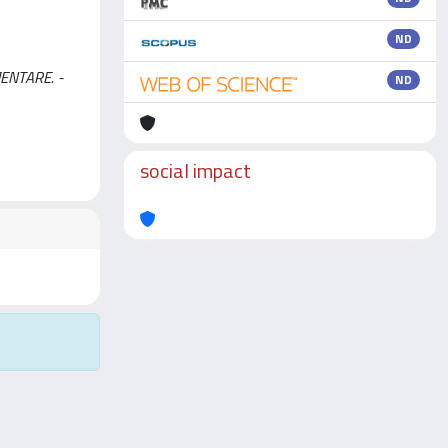
ND
MENTARE. -
ND
social impact