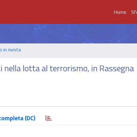
Home
Sf
o in rivista
ti nella lotta al terrorismo, in Rassegna
completa (DC)