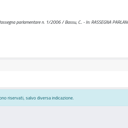
o, in Rassegna parlamentare n. 1/2006 / Bassu, C.. - In: RASSEGNA PARLA
ono riservati, salvo diversa indicazione.