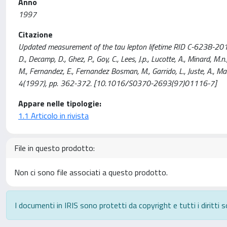
Anno
1997
Citazione
Updated measurement of the tau lepton lifetime RID C-6238-2
D., Decamp, D., Ghez, P., Goy, C., Lees, J.p., Lucotte, A., Minard, M.n.
M., Fernandez, E., Fernandez Bosman, M., Garrido, L., Juste, A., 
4(1997), pp. 362-372. [10.1016/S0370-2693(97)01116-7]
Appare nelle tipologie:
1.1 Articolo in rivista
File in questo prodotto:
Non ci sono file associati a questo prodotto.
I documenti in IRIS sono protetti da copyright e tutti i diritti s