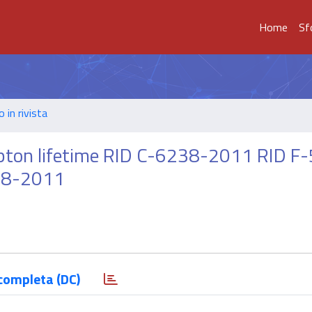
Home
Sf
o in rivista
pton lifetime RID C-6238-2011 RID F
78-2011
completa (DC)