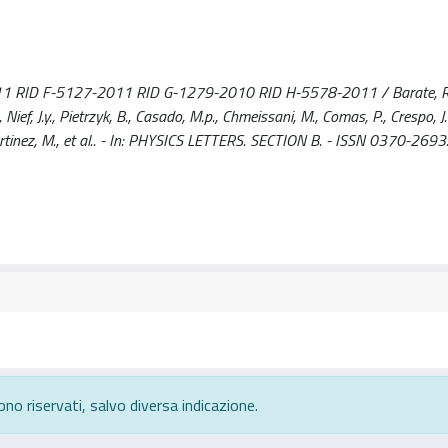
011 RID F-5127-2011 RID G-1279-2010 RID H-5578-2011 / Barate, R.,
, Nief, J.y., Pietrzyk, B., Casado, M.p., Chmeissani, M., Comas, P., Crespo, J.
Martinez, M., et al.. - In: PHYSICS LETTERS. SECTION B. - ISSN 0370-2693
ono riservati, salvo diversa indicazione.