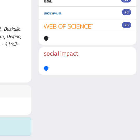
23
25
 Buskulic,
m., Delfino,
. - 414:3-
social impact