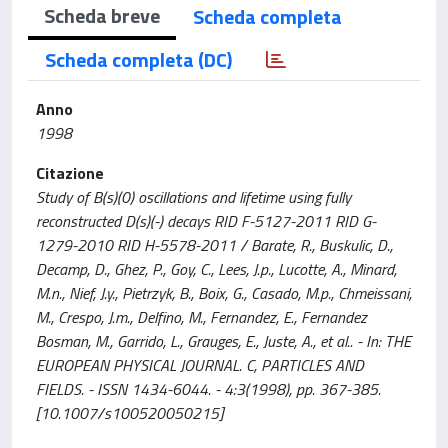
Scheda breve
Scheda completa
Scheda completa (DC)
Anno
1998
Citazione
Study of B(s)(0) oscillations and lifetime using fully
reconstructed D(s)(-) decays RID F-5127-2011 RID G-
1279-2010 RID H-5578-2011 / Barate, R., Buskulic, D.,
Decamp, D., Ghez, P., Goy, C., Lees, J.p., Lucotte, A., Minard,
M.n., Nief, J.y., Pietrzyk, B., Boix, G., Casado, M.p., Chmeissani,
M., Crespo, J.m., Delfino, M., Fernandez, E., Fernandez
Bosman, M., Garrido, L., Grauges, E., Juste, A., et al.. - In: THE
EUROPEAN PHYSICAL JOURNAL. C, PARTICLES AND
FIELDS. - ISSN 1434-6044. - 4:3(1998), pp. 367-385.
[10.1007/s100520050215]