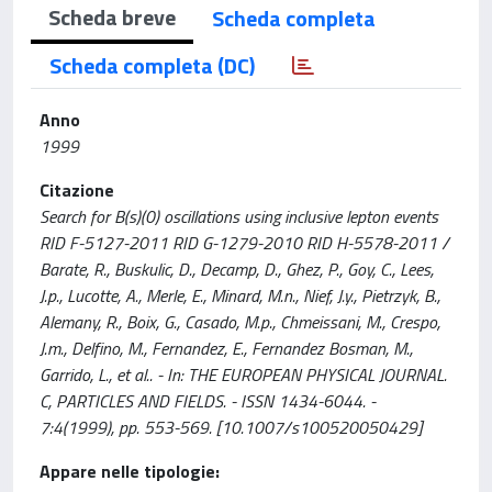
Scheda breve
Scheda completa
Scheda completa (DC)
Anno
1999
Citazione
Search for B(s)(0) oscillations using inclusive lepton events
RID F-5127-2011 RID G-1279-2010 RID H-5578-2011 /
Barate, R., Buskulic, D., Decamp, D., Ghez, P., Goy, C., Lees,
J.p., Lucotte, A., Merle, E., Minard, M.n., Nief, J.y., Pietrzyk, B.,
Alemany, R., Boix, G., Casado, M.p., Chmeissani, M., Crespo,
J.m., Delfino, M., Fernandez, E., Fernandez Bosman, M.,
Garrido, L., et al.. - In: THE EUROPEAN PHYSICAL JOURNAL.
C, PARTICLES AND FIELDS. - ISSN 1434-6044. -
7:4(1999), pp. 553-569. [10.1007/s100520050429]
Appare nelle tipologie: