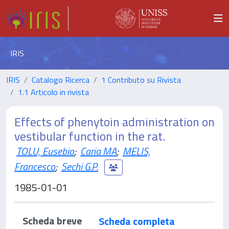
IRIS
IRIS
Catalogo Ricerca
1 Contributo su Rivista
1.1 Articolo in rivista
Effects of phenytoin administration on
vestibular function in the rat.
TOLU, Eusebio
;
Caria MA
;
MELIS,
Francesco
;
Sechi G.P.
1985-01-01
Scheda breve
Scheda completa