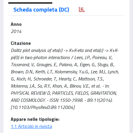
Scheda completa (DC)
Anno
2014
Citazione
Dalitz plot analysis of eta(c) -> K+K-eta and eta(c) -> K+K-
pi(0) in two-photon interactions / Lees, J.P., Poireau, V.,
Tisserand, V., Grauges, E., Palano, A., Eigen, G., Stugu, B.,
Brown, D.N., Kerth, L.T., Kolomensky, Y.u.G., Lee, M.J., Lynch,
G., Koch, H., Schroeder, T., Hearty, C., Mattison, T.S.,
Mckenna, J.A., So, R.Y., Khan, A., Blinov, V.E., et al.. - In:
PHYSICAL REVIEW D, PARTICLES, FIELDS, GRAVITATION,
AND COSMOLOGY. - ISSN 1550-7998. - 89:11(2014).
[10.1103/PhysRevD.89.112004]
Appare nelle tipologie:
1.1 Articolo in rivista