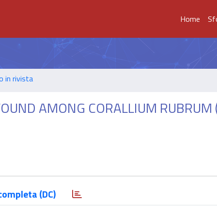
Home
Sf
o in rivista
FOUND AMONG CORALLIUM RUBRUM (L
completa (DC)