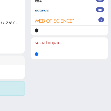
ND
6
11-216X. -
social impact