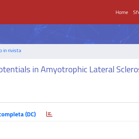
Home
Sf
o in rivista
tentials in Amyotrophic Lateral Sclero
completa (DC)