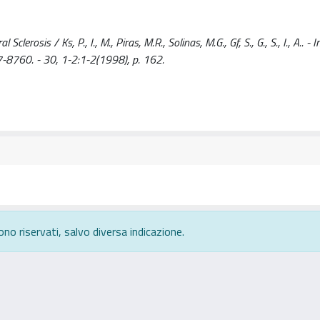
rosis / Ks, P., I., M., Piras, M.R., Solinas, M.G., Gf, S., G., S., I., A.. - In
60. - 30, 1-2:1-2(1998), p. 162.
ono riservati, salvo diversa indicazione.