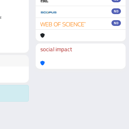
ND
:
ND
social impact