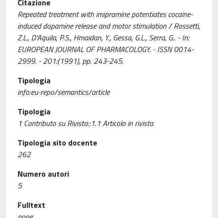
Citazione
Repeated treatment with imipramine potentiates cocaine-
induced dopamine release and motor stimulation / Rossetti,
Z.L., D'Aquila, P.S., Hmaidan, Y., Gessa, G.L., Serra, G.. - In:
EUROPEAN JOURNAL OF PHARMACOLOGY. - ISSN 0014-
2999. - 201:(1991), pp. 243-245.
Tipologia
info:eu-repo/semantics/article
Tipologia
1 Contributo su Rivista::1.1 Articolo in rivista
Tipologia sito docente
262
Numero autori
5
Fulltext
none