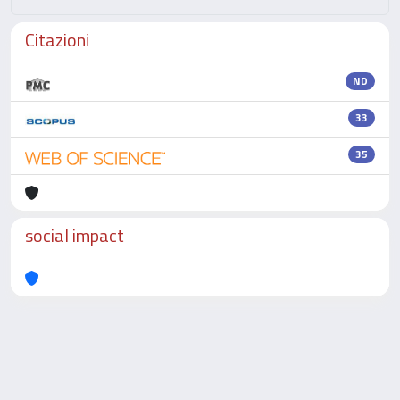
Citazioni
ND
33
35
social impact
Powered by
IRIS
-
about IRIS
-