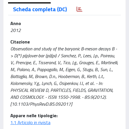
Scheda completa (DC)
Anno
2012
Citazione
Observation and study of the baryonic B-meson decays B -
> D(*) p(p)over-bar (pi)(pi) / Sanchez, P., Lees, J.p., Poireau,
V., Prencipe, E., Tisserand, V., Tico, J.g., Grauges, E., Martinelli,
M., Palano, A., Pappagallo, M., Eigen, G., Stugu, B., Sun, L.,
Battaglia, M., Brown, D.n., Hooberman, B., Kerth, L.t.,
Kolomensky, Y.g., Lynch, G., Osipenkov, I.l., et al.. - In:
PHYSICAL REVIEW D, PARTICLES, FIELDS, GRAVITATION,
AND COSMOLOGY. - ISSN 1550-7998. - 85:9(2012).
[10.1103/PhysRevD.85.092017]
Appare nelle tipologie:
1.1 Articolo in rivista