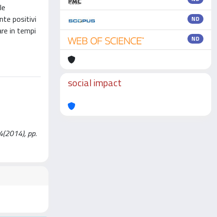
le
nte positivi
ND
are in tempi
ND
social impact
 4(2014), pp.