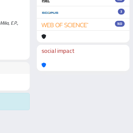
3
ilia, E.P.,
ND
social impact