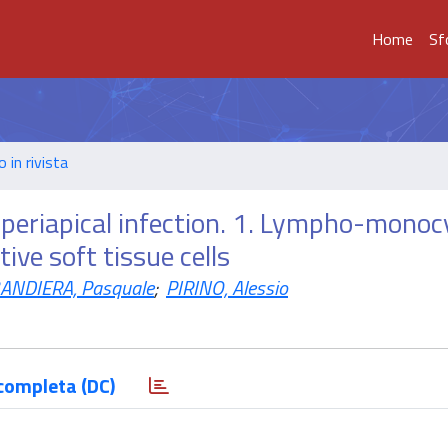
Home
Sf
o in rivista
periapical infection. 1. Lympho-monoc
ive soft tissue cells
ANDIERA, Pasquale
;
PIRINO, Alessio
completa (DC)