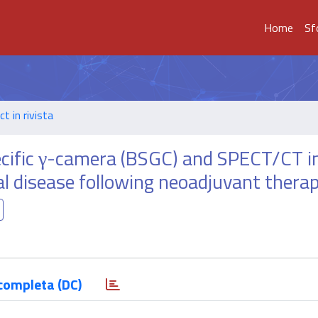
Home
Sf
t in rivista
ecific γ-camera (BSGC) and SPECT/CT i
ual disease following neoadjuvant therap
completa (DC)