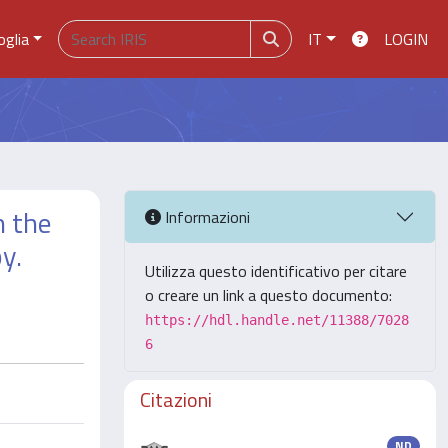
oglia
IT
LOGIN
n the
Informazioni
y.
Utilizza questo identificativo per citare
o creare un link a questo documento:
https://hdl.handle.net/11388/7028
6
Citazioni
ND