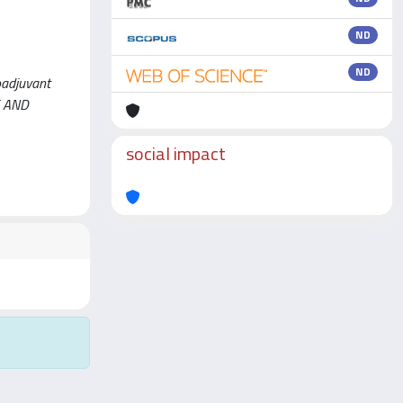
ND
ND
oadjuvant
E AND
social impact