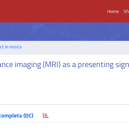
Home
Sf
t in rivista
ce imaging (MRI) as a presenting sign
completa (DC)