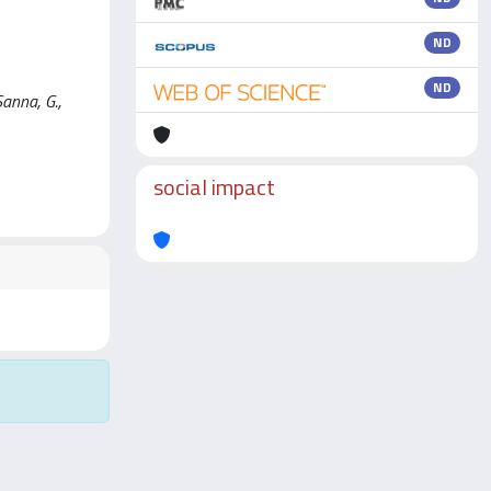
ND
ND
Sanna, G.,
social impact