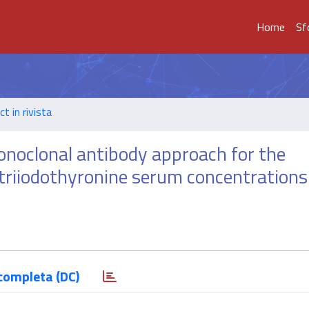
Home
Sf
t in rivista
monoclonal antibody approach for the
triiodothyronine serum concentrations
completa (DC)