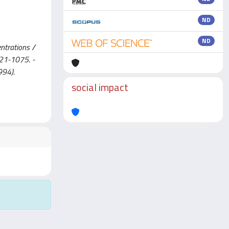
ND
ND
ntrations /
1121-1075. -
994).
social impact