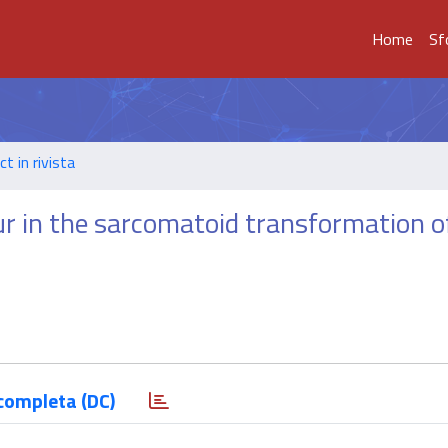
Home
Sf
t in rivista
r in the sarcomatoid transformation o
completa (DC)