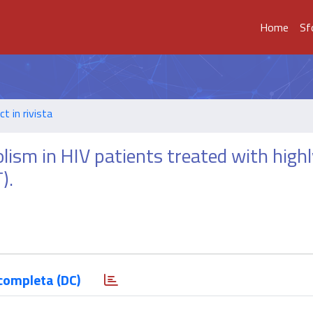
Home
Sf
t in rivista
lism in HIV patients treated with high
).
completa (DC)