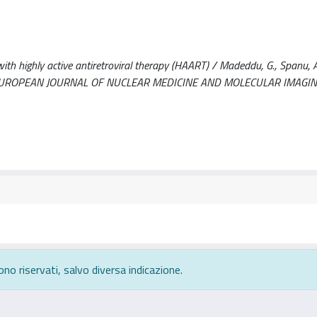
h highly active antiretroviral therapy (HAART) / Madeddu, G., Spanu, A., 
du, G.. - In: EUROPEAN JOURNAL OF NUCLEAR MEDICINE AND MOLECULAR IMAGIN
ono riservati, salvo diversa indicazione.