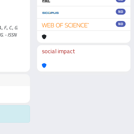
ND
ND
F., C., G.
G. - ISSN
social impact