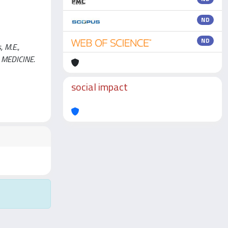
ND
ND
 M.E.,
AR MEDICINE.
social impact