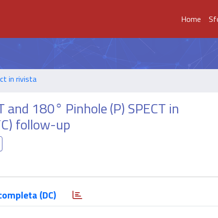
Home
Sf
t in rivista
 and 180° Pinhole (P) SPECT in
TC) follow-up
completa (DC)