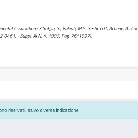
tal Association? / Sotgiu, S., Valenti, M.P., Sechi, G.P., Achene, A., Cont
0461. - Suppl. Al N. 4, 1997, Pag. 76:(1997).
ono riservati, salvo diversa indicazione.