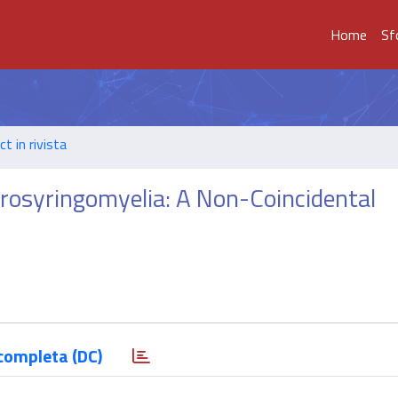
Home
Sf
t in rivista
drosyringomyelia: A Non-Coincidental
completa (DC)