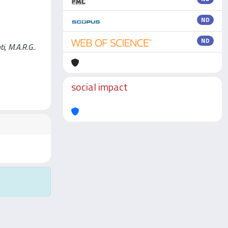
ND
ND
i, M.A.R.G..
social impact