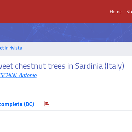
Home
Sf
t in rivista
t chestnut trees in Sardinia (Italy)
CHINI, Antonio
completa (DC)