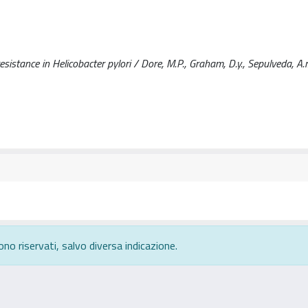
esistance in Helicobacter pylori / Dore, M.P., Graham, D.y., Sepulveda, A.r..
ono riservati, salvo diversa indicazione.