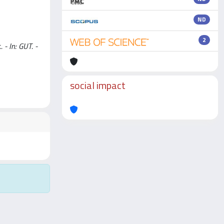
ND
2
 - In: GUT. -
social impact