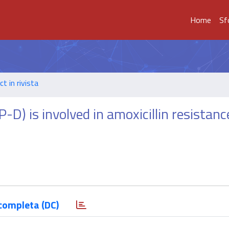
Home
Sf
t in rivista
-D) is involved in amoxicillin resistanc
completa (DC)