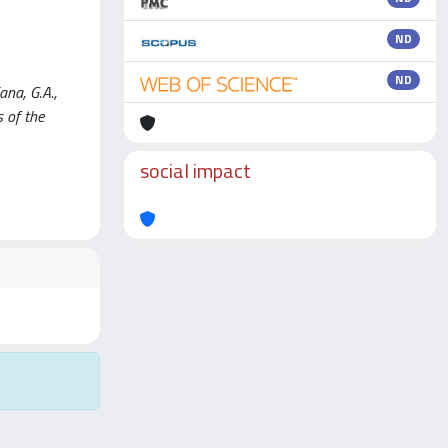
ND
ND
ana, G.A.,
 of the
social impact