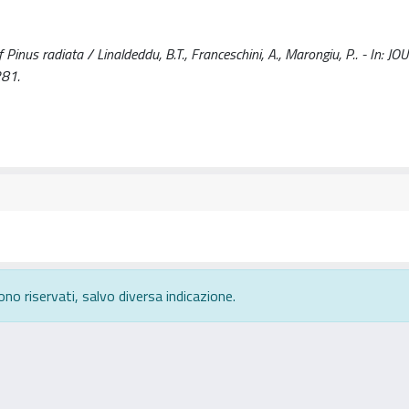
 Pinus radiata / Linaldeddu, B.T., Franceschini, A., Marongiu, P.. - In: 
281.
ono riservati, salvo diversa indicazione.