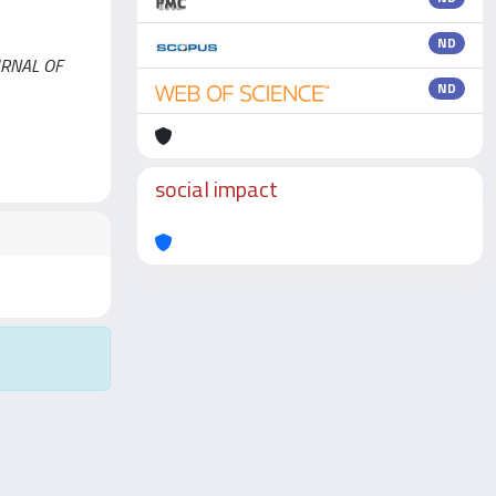
ND
JOURNAL OF
ND
social impact