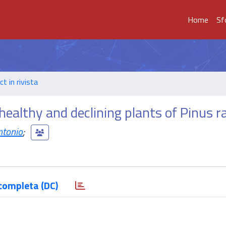
Home
Sf
t in rivista
ealthy and declining plants of Pinus r
tonio
;
completa (DC)