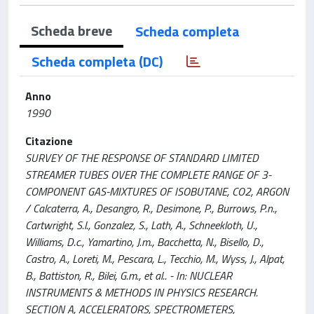
Scheda breve
Scheda completa
Scheda completa (DC)
Anno
1990
Citazione
SURVEY OF THE RESPONSE OF STANDARD LIMITED
STREAMER TUBES OVER THE COMPLETE RANGE OF 3-
COMPONENT GAS-MIXTURES OF ISOBUTANE, CO2, ARGON
/ Calcaterra, A., Desangro, R., Desimone, P., Burrows, P.n.,
Cartwright, S.l., Gonzalez, S., Lath, A., Schneekloth, U.,
Williams, D.c., Yamartino, J.m., Bacchetta, N., Bisello, D.,
Castro, A., Loreti, M., Pescara, L., Tecchio, M., Wyss, J., Alpat,
B., Battiston, R., Bilei, G.m., et al.. - In: NUCLEAR
INSTRUMENTS & METHODS IN PHYSICS RESEARCH.
SECTION A, ACCELERATORS, SPECTROMETERS,