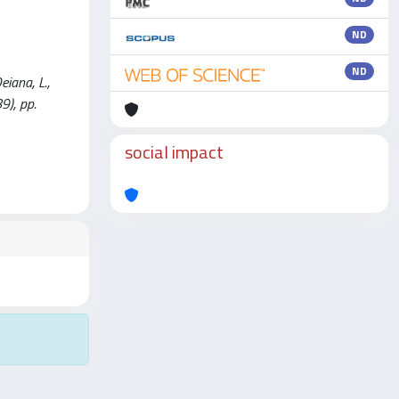
ND
ND
eiana, L.,
9), pp.
social impact