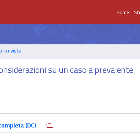
Home
Sf
o in rivista
considerazioni su un caso a prevalente
completa (DC)