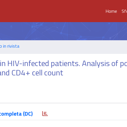
Home
Sf
o in rivista
in HIV-infected patients. Analysis of po
and CD4+ cell count
completa (DC)