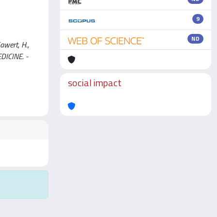
9
ND
awert, H.,
EDICINE. -
social impact