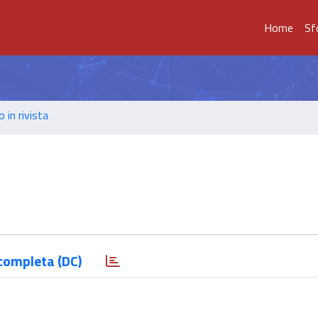
Home
Sf
o in rivista
completa (DC)