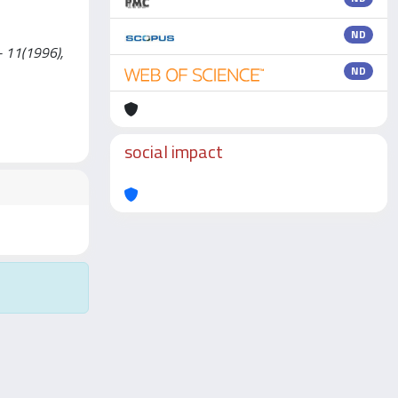
ND
 - 11(1996),
ND
social impact