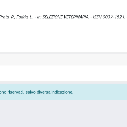
.m., Prota, R., Fadda, L.. - In: SELEZIONE VETERINARIA. - ISSN 0037-1521.
ono riservati, salvo diversa indicazione.