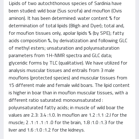
Lipids of two autochthonous species of Sardinia have
been studied: wild boar (Sus scrofa) and mouflon (Ovis
aminon). It has been determined: water content % for
determination of total lipids (Bligh and Dyer); total and,
for moufion tissues only, apolar lipids % (by SPE); fatty
acids composition %, by derivatization and following GLC
of methyl esters; unsaturation and polyunsaturation
parameters from 1H-NMR spectra and GLC data;
glyceridic forms by TLC (qualitative). We have utilized for
analysis muscular tissues and entrails from 3 male
mouflons (protected species) and muscular tissues from
15 different male and female wild boars. The lipid content
is higher in boar than in mouflon muscular tissues, with a
different ratio saturated: monounsaturated :
polyunsaturated fatty acids; in muscle of wild boar the
values are 2.3: 3.4 :1.0. In mouflon are 1.2 :1.1 :2.l for the
muscle; 2 .1 :1 .1 :1 .0 for the brain, 1.8 :1.0 :1.3 for the
liver and 1.6 :1.0 :1.2 for the kidneys.