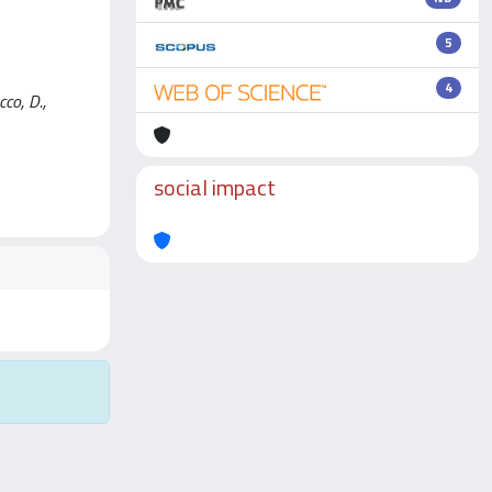
5
4
co, D.,
social impact