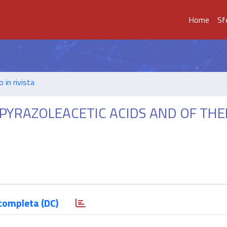
Home
Sf
o in rivista
-PYRAZOLEACETIC ACIDS AND OF THEI
completa (DC)