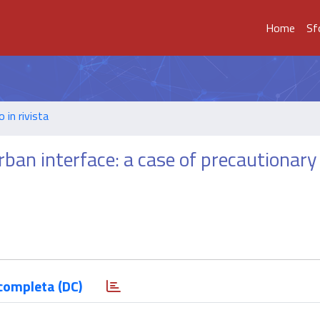
Home
Sf
o in rivista
urban interface: a case of precautionary
completa (DC)