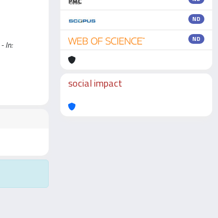
ND
ND
- In:
social impact