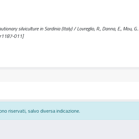
ionary silviculture in Sardinia (Italy) / Lovreglio, R., Danna, E., Mou, G.. 
or1187-011]
ono riservati, salvo diversa indicazione.