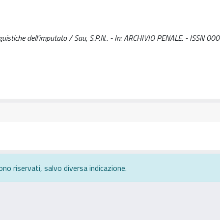
linguistiche dell'imputato / Sau, S.P.N.. - In: ARCHIVIO PENALE. - ISSN 0
ono riservati, salvo diversa indicazione.