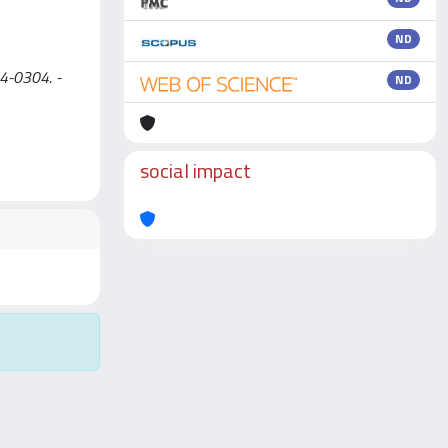
ND
004-0304. -
ND
social impact