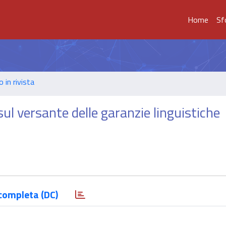
Home
Sf
o in rivista
 sul versante delle garanzie linguistiche
completa (DC)