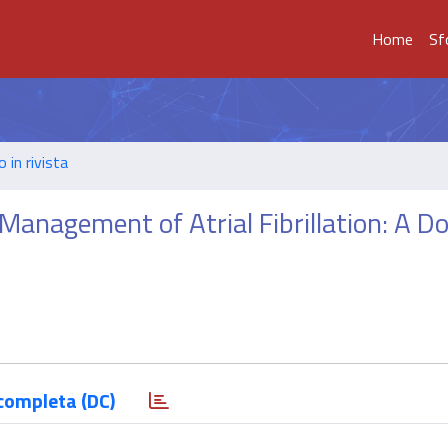
Home
Sf
o in rivista
Management of Atrial Fibrillation: A D
completa (DC)