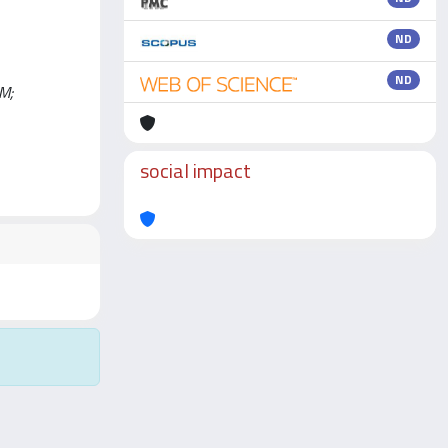
ND
ND
 M;
social impact