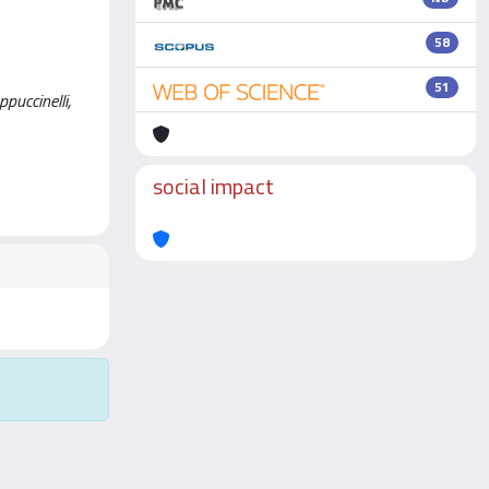
58
51
puccinelli,
social impact