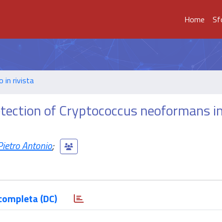
Home
Sf
o in rivista
tection of Cryptococcus neoformans i
ietro Antonio
;
completa (DC)