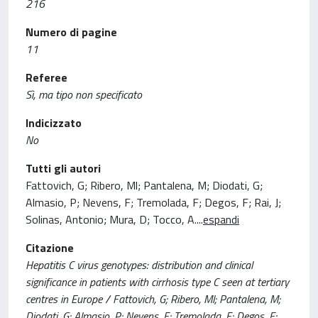
216
Numero di pagine
11
Referee
Sì, ma tipo non specificato
Indicizzato
No
Tutti gli autori
Fattovich, G; Ribero, Ml; Pantalena, M; Diodati, G;
Almasio, P; Nevens, F; Tremolada, F; Degos, F; Rai, J;
Solinas, Antonio; Mura, D; Tocco, A.
...
espandi
Citazione
Hepatitis C virus genotypes: distribution and clinical
significance in patients with cirrhosis type C seen at tertiary
centres in Europe / Fattovich, G; Ribero, Ml; Pantalena, M;
Diodati, G; Almasio, P; Nevens, F; Tremolada, F; Degos, F;