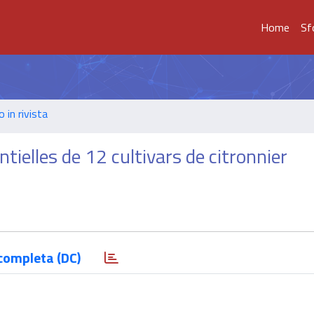
Home
Sf
o in rivista
tielles de 12 cultivars de citronnier
completa (DC)