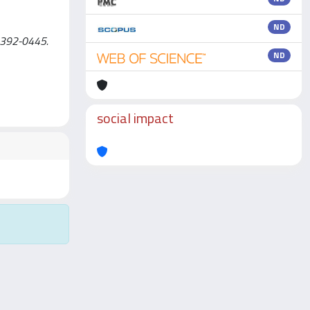
ND
N 0392-0445.
ND
social impact