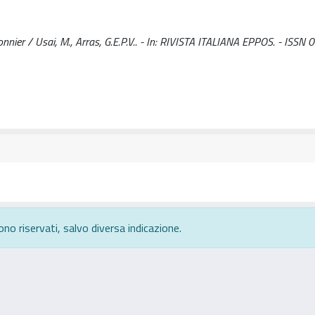
tronnier / Usai, M., Arras, G.E.P.V.. - In: RIVISTA ITALIANA EPPOS. - ISS
ono riservati, salvo diversa indicazione.