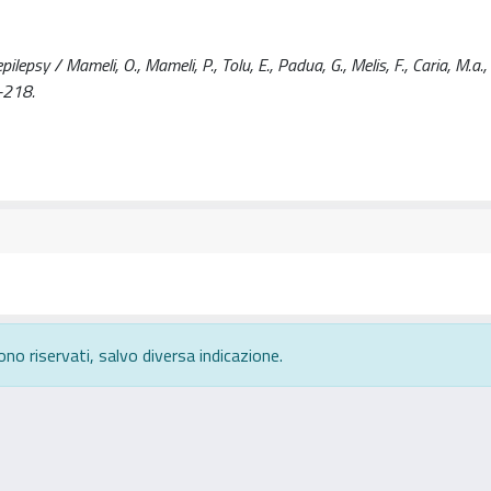
epsy / Mameli, O., Mameli, P., Tolu, E., Padua, G., Melis, F., Caria, M.a., V
-218.
ono riservati, salvo diversa indicazione.