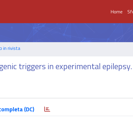
Home
Sf
o in rivista
enic triggers in experimental epilepsy.
completa (DC)