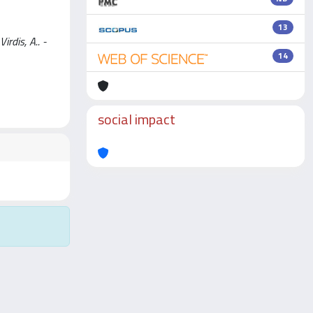
13
irdis, A.. -
14
social impact