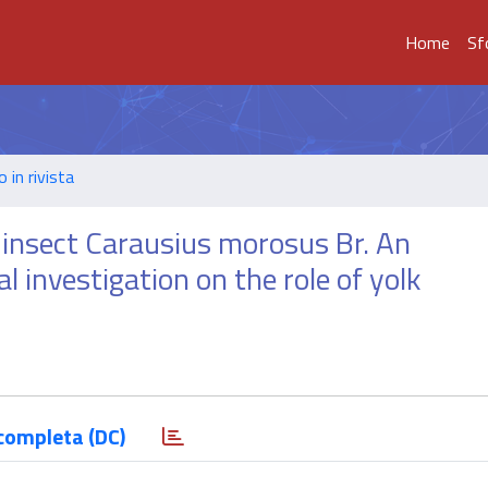
Home
Sf
o in rivista
 insect Carausius morosus Br. An
l investigation on the role of yolk
completa (DC)