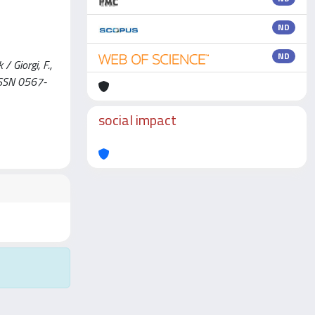
ND
ND
/ Giorgi, F.,
ISSN 0567-
social impact