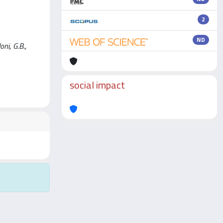
2
ND
ni, G.B.,
social impact