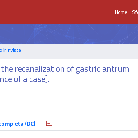
Home
Sf
o in rivista
 the recanalization of gastric antrum
nce of a case].
completa (DC)