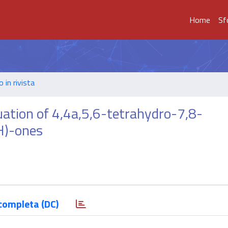
Home
Sf
o in rivista
uation of 4,4a,5,6-tetrahydro-7,8-
H)-ones
completa (DC)