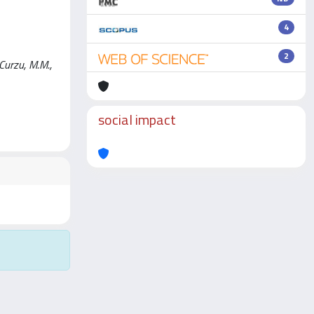
4
2
Curzu, M.M.,
social impact