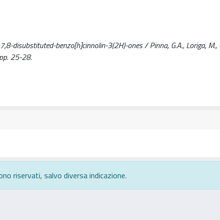
,8-disubstituted-benzo[h]cinnolin-3(2H)-ones / Pinna, G.A., Loriga, M., 
pp. 25-28.
ono riservati, salvo diversa indicazione.