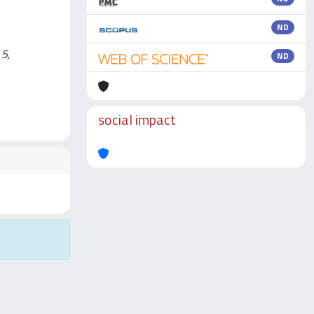
ND
 5,
ND
social impact