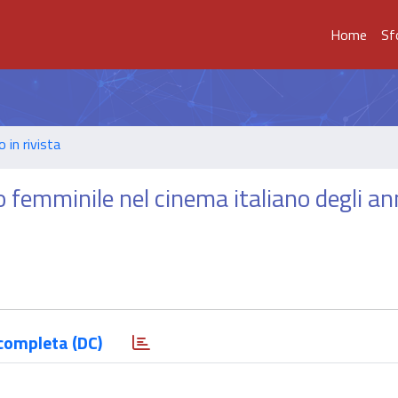
Home
Sf
o in rivista
 femminile nel cinema italiano degli an
completa (DC)