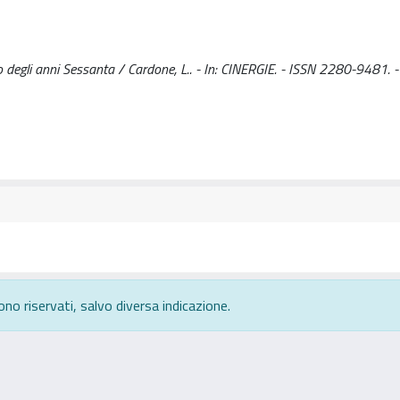
o degli anni Sessanta / Cardone, L.. - In: CINERGIE. - ISSN 2280-9481. -
ono riservati, salvo diversa indicazione.