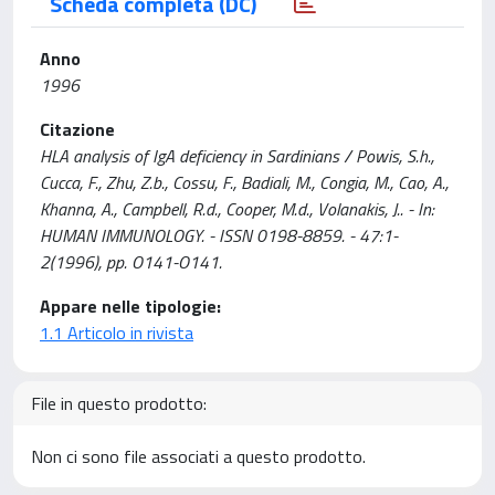
Scheda completa (DC)
Anno
1996
Citazione
HLA analysis of IgA deficiency in Sardinians / Powis, S.h.,
Cucca, F., Zhu, Z.b., Cossu, F., Badiali, M., Congia, M., Cao, A.,
Khanna, A., Campbell, R.d., Cooper, M.d., Volanakis, J.. - In:
HUMAN IMMUNOLOGY. - ISSN 0198-8859. - 47:1-
2(1996), pp. O141-O141.
Appare nelle tipologie:
1.1 Articolo in rivista
File in questo prodotto:
Non ci sono file associati a questo prodotto.