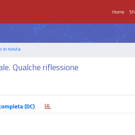
Home
Sf
o in rivista
le. Qualche riflessione
completa (DC)