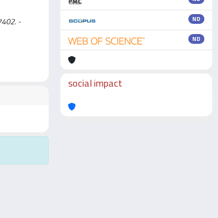
ND
7402. -
ND
social impact